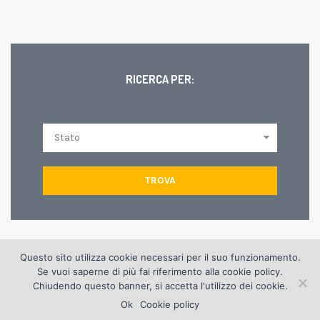
RICERCA PER:
TROVA
Questo sito utilizza cookie necessari per il suo funzionamento.
© Copyright 2012 Edilgrisendi s.p.a. | via D. Dal Verme, 8 42124
Se vuoi saperne di più fai riferimento alla
cookie policy
.
Reggio Emilia | tel. +(39) 0522 516999 - fax 0522 920386 |
Chiudendo questo banner, si accetta l'utilizzo dei cookie.
info@edilgrisendi.it
Ok
Cookie policy
informativa cookies
|
privacy