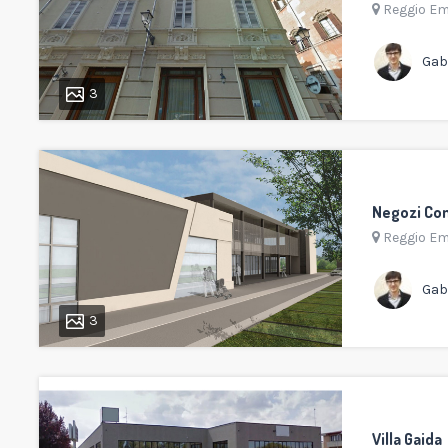
Reggio Em
Gabr
3
Negozi Co
Reggio Em
Gabr
3
Villa Gaida