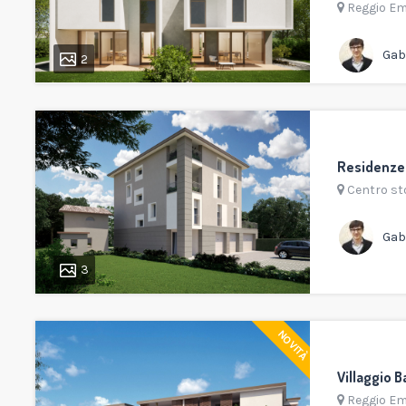
Reggio Em
Gabr
2
Residenze 
Centro st
Gabr
3
NOVITÀ
Villaggio B
Reggio Em