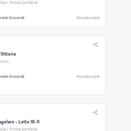
ilia
/
Prima periferia
iele Grisendi
Residenziale
Vittoria
orico
iele Grisendi
Residenziale
agolaro – Lotto 10-11
ilia
/
Prima periferia