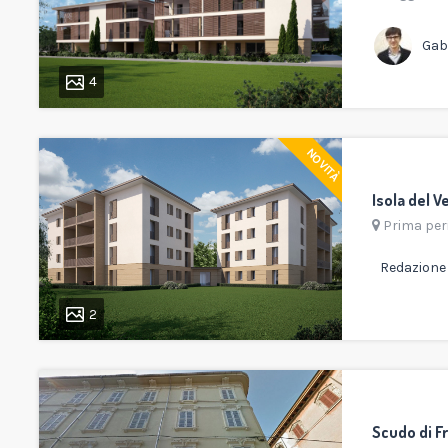
Gabr
4
NOVITÀ
Isola del V
Prima peri
Redazione 
2
Scudo di F