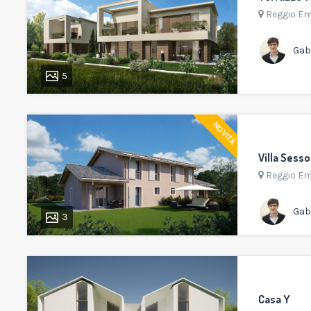
Reggio Em
Gabr
5
NOVITÀ
Villa Sesso
Reggio Em
Gabr
3
Casa Y