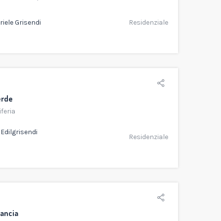
iele Grisendi
Residenziale
erde
feria
Edilgrisendi
Residenziale
rancia