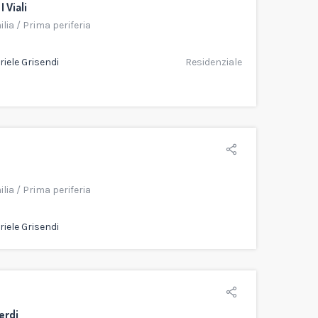
 Viali
ilia
/
Prima periferia
iele Grisendi
Residenziale
ilia
/
Prima periferia
iele Grisendi
erdi