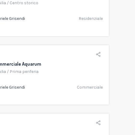
ilia
/
Centro storico
iele Grisendi
Residenziale
mmerciale Aquarum
ilia
/
Prima periferia
iele Grisendi
Commerciale