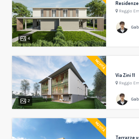
Residenze I
Reggio Em
Gabr
4
NOVITÀ
Via Zini 11
Reggio Em
Gabr
2
NOVITÀ
Terrazze v