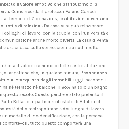
ambiato il valore emotivo che attribuiamo alla
vita.
Come ricorda il professor Valerio Corradi,
ica, al tempo del Coronavirus,
le abitazioni diventano
i reti e di relazioni.
Da casa ci si può relazionare
i colleghi di lavoro, con la scuola, con l’università e
di comunicazione anche molto diversi. La casa diventa
che ora si basa sulle connessioni tra nodi molto
mbierà il valore economico delle nostre abitazioni.
a, si aspettano che, in qualche misura,
l’esperienza
itudini d’acquisto degli immobili.
Oggi, secondo i
on ha nè terrazzo nè balcone, il 6o% ha solo un bagno
in questo secolo. Questo perché è stato preferito il
aolo Bellacosa, partner real estate di Vitale, nel
ssimità delle metropolitane e dei luoghi di lavoro.
un modello di de-densificazione, con le persone
e confortevoli, tutto questo comporterà una