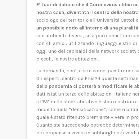
E’ fuor di dubbio che il Coronavirus abbia c
nostra casa, diventata il centro della nostra 
sociologo del territorio all’Università Cattol
un possibile nodo all’interno di una pluralità d
con ambienti diversi, ci si può connettere con 
con gli amici, utilizzando linguaggi e stili 
oggi uno dei capisaldi della network society 
piccoli, le nostre abitazioni.
La domanda, però, è se e come questa crisi ca
Gli esperti, sentiti da Plus24 questa settiman
della pandemia ci porterà a modificare le ab
dati Istat un terzo delle abitazioni italiane n
e l’8% dello stock abitativo è stato costruito 
modello della “densificazione”, come ricorda P
quale è stato ritenuto premiante vivere in pro
Quanto sta succedendo potrebbe determinare 
più propense a vivere in sobborghi più verdi 