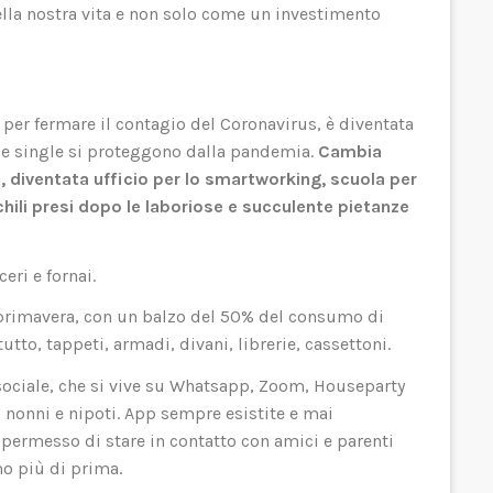
lla nostra vita e non solo come un investimento
ni per fermare il contagio del Coronavirus, è diventata
e e single si proteggono dalla pandemia.
Cambia
e, diventata ufficio per lo smartworking, scuola per
chili presi dopo le laboriose e succulente pietanze
eri e fornai.
i primavera, con un balzo del 50% del consumo di
tutto, tappeti, armadi, divani, librerie, cassettoni.
a sociale, che si vive su Whatsapp, Zoom, Houseparty
i, nonni e nipoti. App sempre esistite e mai
permesso di stare in contatto con amici e parenti
o più di prima.