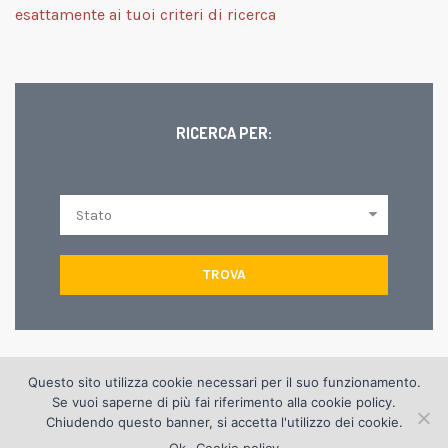
esattamente ai tuoi criteri di ricerca
RICERCA PER:
TROVA
Questo sito utilizza cookie necessari per il suo funzionamento.
© Copyright 2012 Edilgrisendi s.p.a. | via D. Dal Verme, 8 42124
Se vuoi saperne di più fai riferimento alla
cookie policy
.
Reggio Emilia | tel. +(39) 0522 516999 - fax 0522 920386 |
Chiudendo questo banner, si accetta l'utilizzo dei cookie.
info@edilgrisendi.it