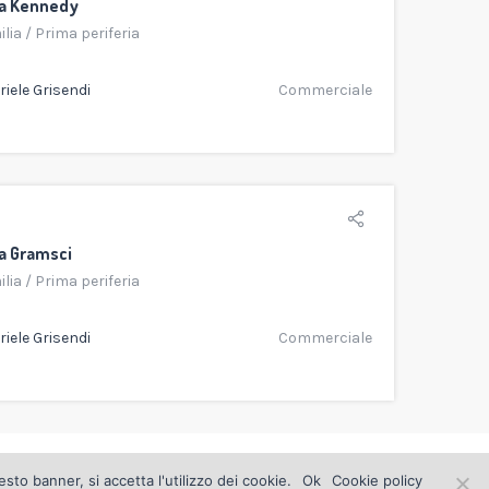
ia Kennedy
ilia
/
Prima periferia
iele Grisendi
Commerciale
a Gramsci
ilia
/
Prima periferia
iele Grisendi
Commerciale
ax 0522 920386 |
info@edilgrisendi.it
to banner, si accetta l'utilizzo dei cookie.
Ok
Cookie policy