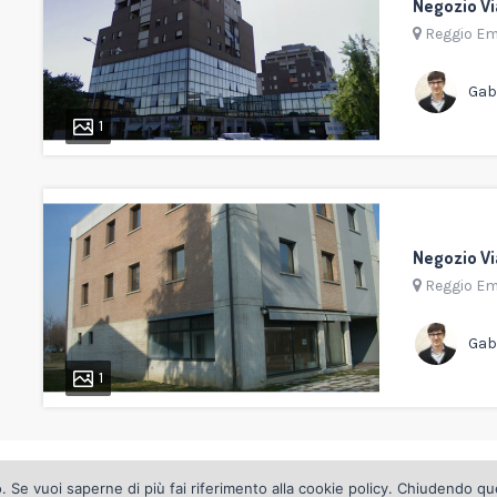
Negozio V
Reggio Em
Gabr
1
Negozio Vi
Reggio Em
Gabr
1
. | via D. Dal Verme, 8 42124 Reggio Emilia | tel. +(39) 0522 516999 - f
 Se vuoi saperne di più fai riferimento alla
cookie policy
. Chiudendo ques
informativa cookies
|
privacy